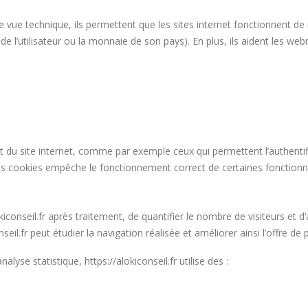
t de vue technique, ils permettent que les sites internet fonctionnent 
e de l’utilisateur ou la monnaie de son pays). En plus, ils aident les w
du site internet, comme par exemple ceux qui permettent l’authentific
e ces cookies empêche le fonctionnement correct de certaines fonctionna
nseil.fr après traitement, de quantifier le nombre de visiteurs et d’an
onseil.fr peut étudier la navigation réalisée et améliorer ainsi l’offre d
lyse statistique, https://alokiconseil.fr utilise des :