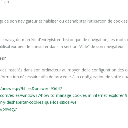
 1 an
 de son navigateur et habiliter ou déshabiliter l’utilisation de cook
le navigateur arrête d’enregistrer l’historique de navigation, les mots 
L’utilisateur peut le consulter dans la section “Aide” de son navigateur.
es?
okies installés dans son ordinateur au moyen de la configuration des op
nformation nécessaire afin de procéder à la configuration de votre na
in/answer.py?hl=es&answer=95647
t.com/es-es/windows7/how-to-manage-cookies-in-internet-explorer-9
ar-y-deshabilitar-cookies-que-los-sitios-we
/privacy/