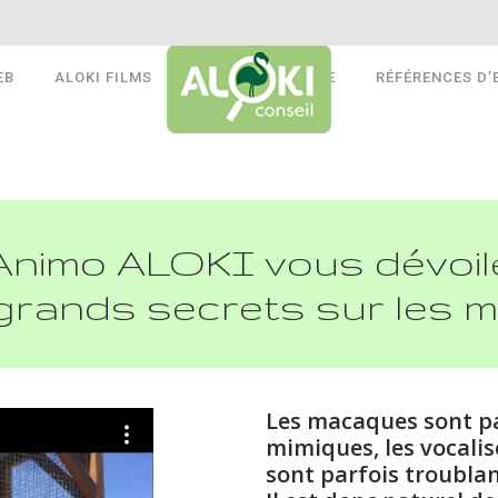
EB
ALOKI FILMS
ALOKI AUDITS RSE
RÉFÉRENCES D’
Animo ALOKI vous dévoil
grands secrets sur les 
Les macaques sont pa
mimiques, les vocalis
sont parfois troublan