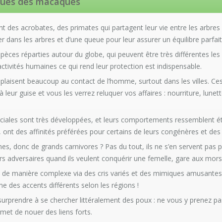
iques des macaques
des acrobates, des primates qui partagent leur vie entre les arbres e
r dans les arbres et d’une queue pour leur assurer un équilibre parfait
pèces réparties autour du globe, qui peuvent être très différentes les 
ctivités humaines ce qui rend leur protection est indispensable.
laisent beaucoup au contact de l’homme, surtout dans les villes. Ces
 leur guise et vous les verrez reluquer vos affaires : nourriture, lunet
ociales sont très développées, et leurs comportements ressemblent é
 ont des affinités préférées pour certains de leurs congénères et des 
es, donc de grands carnivores ? Pas du tout, ils ne s’en servent pas 
rs adversaires quand ils veulent conquérir une femelle, gare aux mors
 de manière complexe via des cris variés et des mimiques amusantes
ême des accents différents selon les régions !
urprendre à se chercher littéralement des poux : ne vous y prenez pas
met de nouer des liens forts.