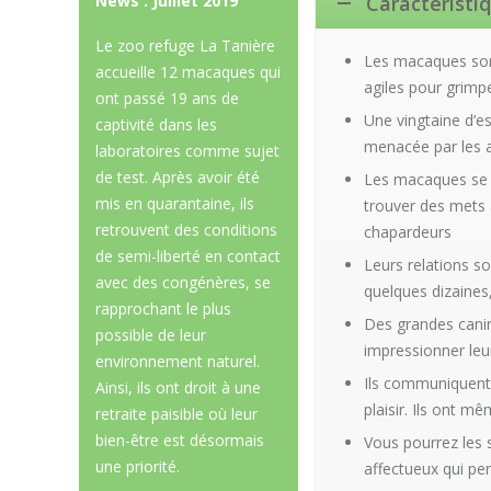
News : Juillet 2019
Caractérist
Le
zoo refuge La Tanière
Les macaques sont 
accueille 12 macaques qui
agiles pour grimpe
ont passé 19 ans de
Une vingtaine d’es
captivité dans les
menacée par les a
laboratoires comme sujet
de test. Après avoir été
Les macaques se p
mis en quarantaine, ils
trouver des mets à
retrouvent des conditions
chapardeurs
de semi-liberté en contact
Leurs relations s
avec des congénères, se
quelques dizaines,
rapprochant le plus
Des grandes canin
possible de leur
impressionner leu
environnement naturel.
Ils communiquent
Ainsi, ils ont droit à une
plaisir. Ils ont m
retraite paisible où leur
bien-être est désormais
Vous pourrez les s
une priorité.
affectueux qui per