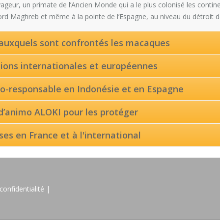
ageur, un primate de l’Ancien Monde qui a le plus colonisé les continen
ord Maghreb et même à la pointe de l’Espagne, au niveau du détroit d
auxquels sont confrontés les macaques
ons internationales et européennes
o-responsable en Indonésie et en Espagne
 d’animo ALOKI pour les protéger
es en France et à l'international
confidentialité |