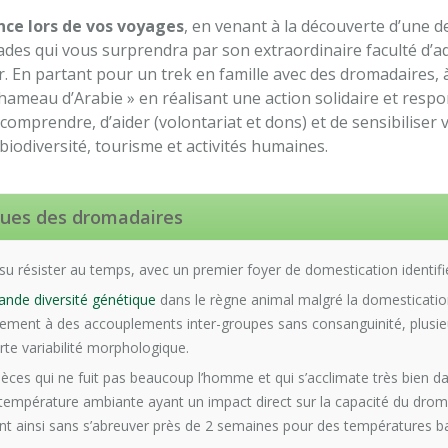
nce lors de vos voyages
, en venant à la découverte d’une 
es qui vous surprendra par son extraordinaire faculté d’a
er. En partant pour un trek en famille avec des dromadaires, 
ameau d’Arabie » en réalisant une action solidaire et respon
 comprendre, d’aider (volontariat et dons) et de sensibiliser
 biodiversité, tourisme et activités humaines.
ques des dromadaires
su résister au temps, avec un premier foyer de domestication identifié
ande diversité génétique
dans le règne animal malgré la domesticatio
ilement à des accouplements inter-groupes sans consanguinité, plusie
rte variabilité morphologique.
èces qui ne fuit pas beaucoup l’homme et qui s’acclimate très bien da
 température ambiante ayant un impact direct sur la capacité du droma
nt ainsi sans s’abreuver près de 2 semaines pour des températures ba