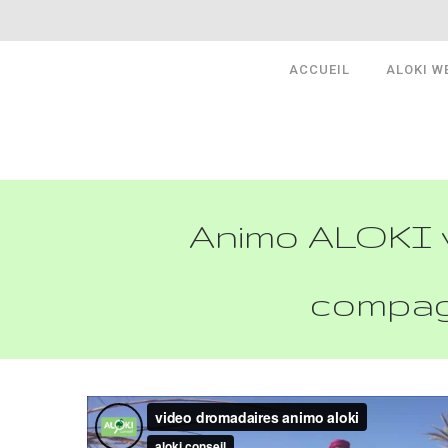
ACCUEIL
ALOKI W
Animo ALOKI v
compag