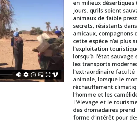
en milieux désertiques 
jours, qu’ils soient s
animaux de faible prest
secrets, résistants dan
amicaux, compagnons de 
cette espèce n’ai plus s
l’exploitation touristiq
lorsqu’à l’état sauvage 
les transports modernes
l’extraordinaire facult
animale, lorsque le mo
réchauffement climatiqu
l’homme et les camélidé
L’élevage et le touris
des dromadaires prend t
forme d’intérêt pour des