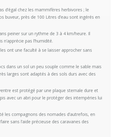
as d’égal chez les mammifères herbivores ; le
os buveur, près de 100 Litres d’eau sont ingérés en
ns peiner sur un rythme de 3 à 4 km/heure. Il
 n’apprécie pas l’humidité.
bles ont une faculté à se laisser approcher sans
ocs dans un sol un peu souple comme le sable mais
 très larges sont adaptés à des sols durs avec des
ventre est protégé par une plaque sternale dure et
apis avec un abri pour le protéger des intempéries lui
 été les compagnons des nomades d’autrefois, en
aire sans l’aide précieuse des caravanes des