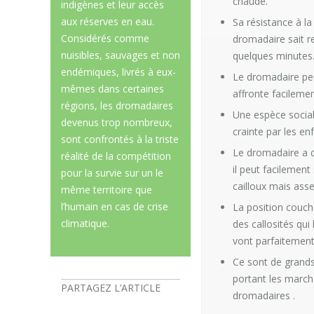
chaude.
indigènes et leur accès
aux réserves en eau.
Sa résistance à l
Considérés comme
dromadaire sait r
nuisibles, sauvages et non
quelques minutes
endémiques, livrés à eux-
Le dromadaire peu
mêmes dans certaines
affronte facileme
régions, les dromadaires
Une espèce sociale
devenus trop nombreux,
crainte par les en
sont confrontés à la triste
Le dromadaire a d
réalité de la compétition
il peut facilement
pour la survie sur un le
cailloux mais asse
même territoire que
l’humain en cas de crise
La position couch
climatique.
des callosités qui
vont parfaitement
Ce sont de grands
portant les march
PARTAGEZ L’ARTICLE
dromadaires .