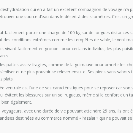
a déshydratation qui en a fait un excellent compagnon de voyage n’a p
etrouver une source d’eau dans le désert à des kilomètres. C’est un gr
.
t facilement porter une charge de 100 kg sur de longues distances sa
nt des conditions extrêmes comme les tempêtes de sable, le vent mais
, vivant facilement en groupe ; pour certains individus, les plus paisi
fants.
es pattes assez fragiles, comme de la guimauve pour amortir les ch
 s’enliser et ne plus pouvoir se relever ensuite. Ses pieds sans sabots
z plats.
ée ventrale est l’une de ses caractéristiques pour se reposer car son 
 lui évitent les blessures sur un sol rugueux, même si le confort d’un t
 bien également.
 voyageurs, avec une durée de vie pouvant atteindre 25 ans, ils ont
andises destinées au commerce nommé « l’azalai » qui ne pouvait se f