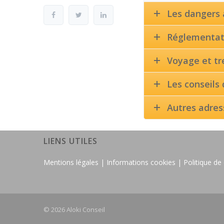
Les dangers 
Réglementati
Voyage et t
Les conseils
Autres adres
LIENS UTILES
Mentions légales |
Informations cookies |
Politique de 
© 2026 Aloki Conseil