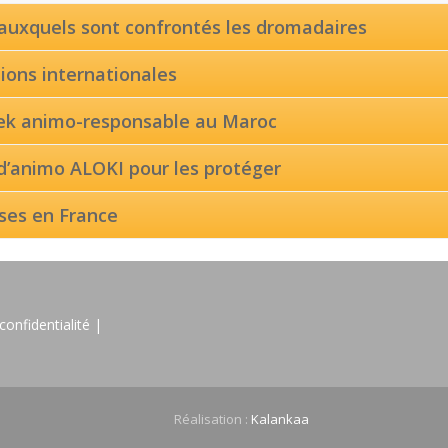
auxquels sont confrontés les dromadaires
ons internationales
rek animo-responsable au Maroc
 d’animo ALOKI pour les protéger
ses en France
confidentialité |
Réalisation :
Kalankaa