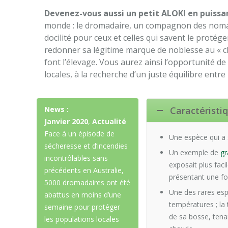
Devenez-vous aussi un petit ALOKI en puissa
monde : le dromadaire, un compagnon des nomad
docilité pour ceux et celles qui savent le protég
redonner sa légitime marque de noblesse au « ch
font l’élevage. Vous aurez ainsi l’opportunité de
locales, à la recherche d’un juste équilibre entre
News :
Caractéristi
Janvier 2020
,
Actualité
Face à un épisode de
Une espèce qui a 
sécheresse et d’incendies
Un exemple de
gr
incontrôlables sans
exposait plus fac
précédents en Australie,
présentant une fo
5000 dromadaires ont été
Une des rares esp
abattus en moins d’une
températures ; la
semaine pour protéger
de sa bosse, tena
les populations locales