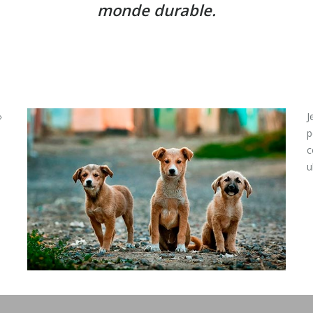
monde durable.
»
J
p
c
u