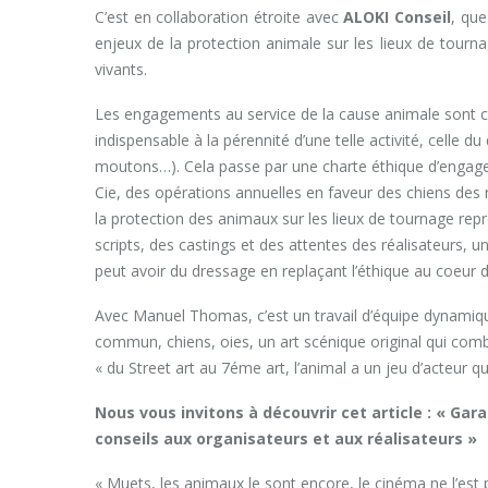
C’est en collaboration étroite avec
ALOKI Conseil
, qu
enjeux de la protection animale sur les lieux de tourna
vivants.
Les engagements au service de la cause animale sont cl
indispensable à la pérennité d’une telle activité, celle
moutons…). Cela passe par une charte éthique d’engagem
Cie, des opérations annuelles en faveur des chiens des ref
la protection des animaux sur les lieux de tournage repr
scripts, des castings et des attentes des réalisateurs, u
peut avoir du dressage en replaçant l’éthique au coeur d
Avec Manuel Thomas, c’est un travail d’équipe dynamiqu
commun, chiens, oies, un art scénique original qui comb
« du Street art au 7éme art, l’animal a un jeu d’acteur q
Nous vous invitons à découvrir cet article : « Gara
conseils aux organisateurs et aux réalisateurs »
« Muets, les animaux le sont encore, le cinéma ne l’est