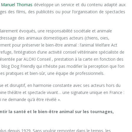
e
Manuel Thomas
développe un service et du contenu adapté aux
ges des films, des publicités ou pour l’organisation de spectacles
airement évoqués, une responsabilité sociétale et animale
 du dressage des animaux domestiques acteurs (chiens, oies,
ent pour préserver le bien-être animal : l’animal Welfare Act
uge, l’intégration d’une activité conseil vétérinaire spécialiste de
ésentée par ALOKI Conseil , prestation à la carte en fonction des
n blog Dog Friendly qui n’hésite pas modifier la perception que l’on
es pratiques et bien-sûr, une équipe de professionnels.
e et disruptif, en harmonie constante avec ses acteurs hors du
ine théâtre et spectacle vivant… une signature unique en France :
ui ne demande qu’à être révélé ».
ntir la santé et le bien-être animal sur les tournages,
 plus depuis 1929. Sans vouloir remonter dans le temps, les