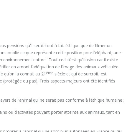
us pensions qu’il serait tout à fait éthique que de filmer un
ions oublié ce que représente cette position pour l’éléphant, une
environnement naturel. Tout ceci n’est qu’illusion car il existe
érifier en amont l’adéquation de l’image des animaux véhiculée
ème
lle qu’on la connait au 21
siècle et qui de surcroît, est
e (protégée ou pas). Trois aspects majeurs ont été identifiés
avers de l’animal qui ne serait pas conforme à l’éthique humaine ;
s ou d’activités pouvant porter atteinte aux animaux, tant en
 propres à l’animal qui ne sont plus autorisées en France ou qui