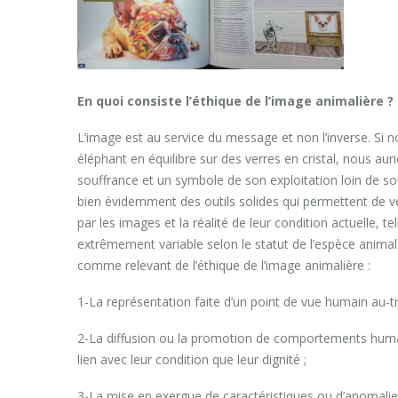
En quoi consiste l’éthique de l’image animalière ?
L’image est au service du message et non l’inverse. Si no
éléphant en équilibre sur des verres en cristal, nous aur
souffrance et un symbole de son exploitation loin de son 
bien évidemment des outils solides qui permettent de v
par les images et la réalité de leur condition actuelle, te
extrêmement variable selon le statut de l’espèce animal
comme relevant de l’éthique de l’image animalière :
1-La représentation faite d’un point de vue humain au-tr
2-La diffusion ou la promotion de comportements humain
lien avec leur condition que leur dignité ;
3-La mise en exergue de caractéristiques ou d’anomalies