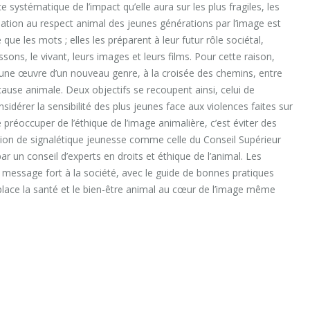
e systématique de l’impact qu’elle aura sur les plus fragiles, les
isation au respect animal des jeunes générations par l’image est
ue les mots ; elles les préparent à leur futur rôle sociétal,
ons, le vivant, leurs images et leurs films. Pour cette raison,
er une œuvre d’un nouveau genre, à la croisée des chemins, entre
cause animale. Deux objectifs se recoupent ainsi, celui de
onsidérer la sensibilité des plus jeunes face aux violences faites sur
e préoccuper de l’éthique de l’image animalière, c’est éviter des
ion de signalétique jeunesse comme celle du Conseil Supérieur
r un conseil d’experts en droits et éthique de l’animal. Les
un message fort à la société, avec le guide de bonnes pratiques
replace la santé et le bien-être animal au cœur de l’image même