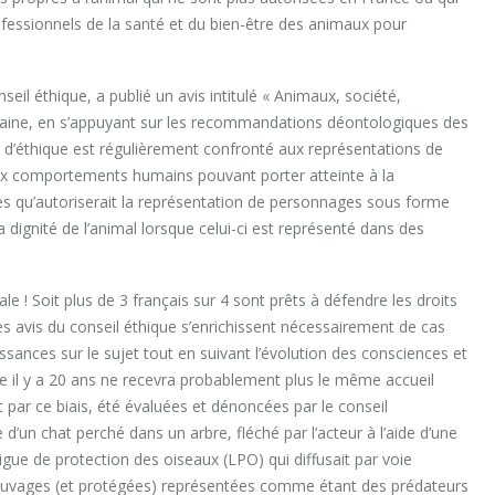
essionnels de la santé et du bien-être des animaux pour
seil éthique, a publié un avis intitulé « Animaux, société,
et saine, en s’appuyant sur les recommandations déontologiques des
il d’éthique est régulièrement confronté aux représentations de
aux comportements humains pouvant porter atteinte à la
s qu’autoriserait la représentation de personnages sous forme
a dignité de l’animal lorsque celui-ci est représenté dans des
le ! Soit plus de 3 français sur 4 sont prêts à défendre les droits
es avis du conseil éthique s’enrichissent nécessairement de cas
sances sur le sujet tout en suivant l’évolution des consciences et
e il y a 20 ans ne recevra probablement plus le même accueil
 par ce biais, été évaluées et dénoncées par le conseil
un chat perché dans un arbre, fléché par l’acteur à l’aide d’une
gue de protection des oiseaux (LPO) qui diffusait par voie
sauvages (et protégées) représentées comme étant des prédateurs