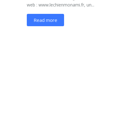
web : www.lechienmonami.fr, un...
Read more